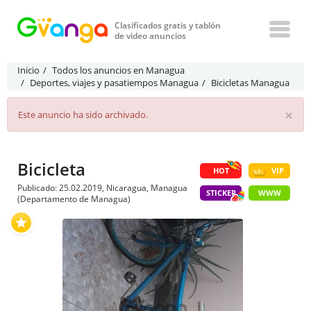
Clasificados gratis y tablón
de video anuncios
Inicio
Todos los anuncios en Managua
Deportes, viajes y pasatiempos Managua
Bicicletas Managua
×
Este anuncio ha sido archivado.
Bicicleta
HOT
VIP
Publicado: 25.02.2019, Nicaragua, Managua
STICKER
WWW
(Departamento de Managua)