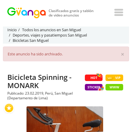
Clasificados gratis y tablón
de video anuncios
Inicio
Todos los anuncios en San Miguel
Deportes, viajes y pasatiempos San Miguel
Bicicletas San Miguel
×
Este anuncio ha sido archivado.
Bicicleta Spinning -
HOT
VIP
MONARK
STICKER
WWW
Publicado: 23.02.2019, Perú, San Miguel
(Departamento de Lima)