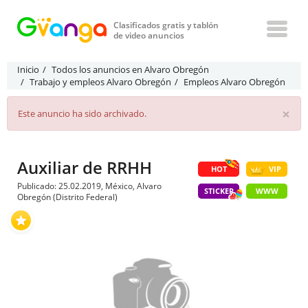
Clasificados gratis y tablón
de video anuncios
Inicio
Todos los anuncios en Alvaro Obregón
Trabajo y empleos Alvaro Obregón
Empleos Alvaro Obregón
×
Este anuncio ha sido archivado.
Auxiliar de RRHH
HOT
VIP
Publicado: 25.02.2019, México, Alvaro
STICKER
WWW
Obregón (Distrito Federal)