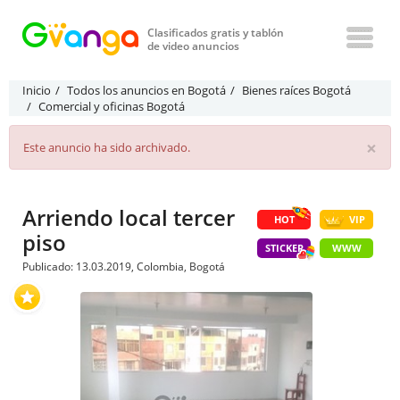
Clasificados gratis y tablón
de video anuncios
Inicio
Todos los anuncios en Bogotá
Bienes raíces Bogotá
Comercial y oficinas Bogotá
×
Este anuncio ha sido archivado.
Arriendo local tercer
HOT
VIP
piso
STICKER
WWW
Publicado: 13.03.2019, Colombia, Bogotá