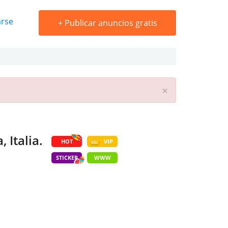
arse
+
Publicar anuncios gratis
×
 Italia.
HOT
VIP
STICKER
WWW