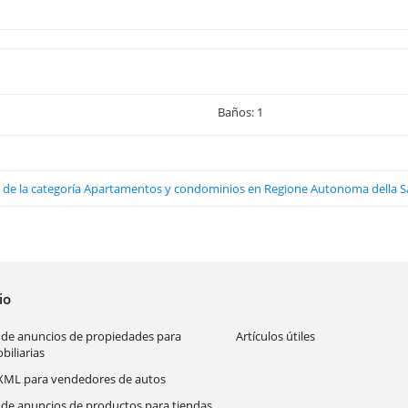
Baños: 1
os de la categoría Apartamentos y condominios en Regione Autonoma della 
cio
 de anuncios de propiedades para
Artículos útiles
biliarias
XML para vendedores de autos
 de anuncios de productos para tiendas