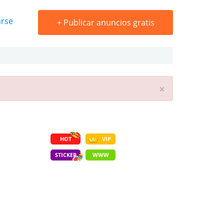
arse
+
Publicar anuncios gratis
×
HOT
VIP
STICKER
WWW