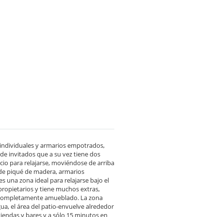
 individuales y armarios empotrados,
e invitados que a su vez tiene dos
io para relajarse, moviéndose de arriba
 de piqué de madera, armarios
s una zona ideal para relajarse bajo el
 propietarios y tiene muchos extras,
nde completamente amueblado. La zona
ua, el área del patio-envuelve alrededor
 tiendas y bares y a sólo 15 minutos en