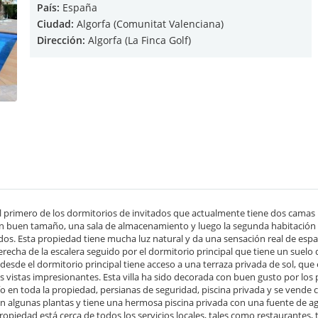
País:
España
Ciudad:
Algorfa (Comunitat Valenciana)
Dirección:
Algorfa (La Finca Golf)
el primero de los dormitorios de invitados que actualmente tiene dos camas
un buen tamaño, una sala de almacenamiento y luego la segunda habitación d
os. Esta propiedad tiene mucha luz natural y da una sensación real de espac
recha de la escalera seguido por el dormitorio principal que tiene un suelo
sde el dormitorio principal tiene acceso a una terraza privada de sol, que e
as vistas impresionantes. Esta villa ha sido decorada con buen gusto por los
frío en toda la propiedad, persianas de seguridad, piscina privada y se ve
on algunas plantas y tiene una hermosa piscina privada con una fuente de ag
propiedad está cerca de todos los servicios locales, tales como restaurantes,