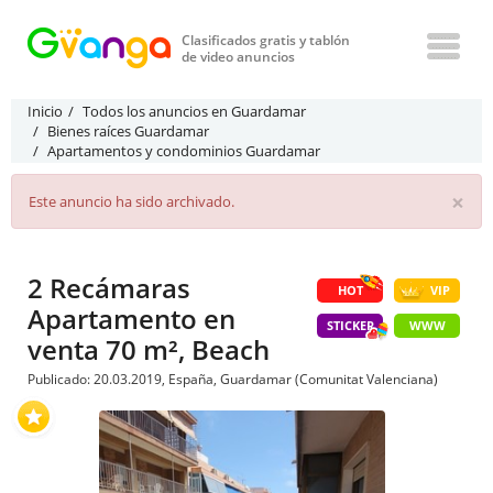
Clasificados gratis y tablón
de video anuncios
Inicio
Todos los anuncios en Guardamar
Bienes raíces Guardamar
Apartamentos y condominios Guardamar
×
Este anuncio ha sido archivado.
2 Recámaras
HOT
VIP
Apartamento en
STICKER
WWW
venta 70 m², Beach
Publicado: 20.03.2019, España, Guardamar (Comunitat Valenciana)