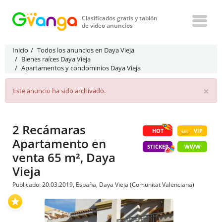
Clasificados gratis y tablón
de video anuncios
Inicio
Todos los anuncios en Daya Vieja
Bienes raíces Daya Vieja
Apartamentos y condominios Daya Vieja
×
Este anuncio ha sido archivado.
2 Recámaras
HOT
VIP
Apartamento en
STICKER
WWW
venta 65 m², Daya
Vieja
Publicado: 20.03.2019, España, Daya Vieja (Comunitat Valenciana)