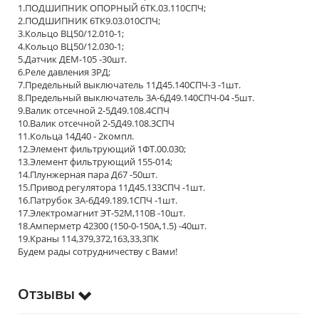
1.ПОДШИПНИК ОПОРНЫЙ 6ТК.03.110СПЧ;
2.ПОДШИПНИК 6ТК9.03.010СПЧ;
3.Кольцо ВЦ50/12.010-1;
4.Кольцо ВЦ50/12.030-1;
5.Датчик ДЕМ-105 -30шт.
6.Реле давления 3РД;
7.Предельный выключатель 11Д45.140СПЧ-3 -1шт.
8.Предельный выключатель 3А-6Д49.140СПЧ-04 -5шт.
9.Валик отсечной 2-5Д49.108.4СПЧ
10.Валик отсечной 2-5Д49.108.3СПЧ
11.Кольца 14Д40 - 2компл.
12.Элемент фильтрующий 1ФТ.00.030;
13.Элемент фильтрующий 155-014;
14.Плунжерная пара Д67 -50шт.
15.Привод регулятора 11Д45.133СПЧ -1шт.
16.Патрубок 3А-6Д49.189.1СПЧ -1шт.
17.Электромагнит ЭТ-52М,110В -10шт.
18.Амперметр 42300 (150-0-150А,1.5) -40шт.
19.Краны 114,379,372,163,33,3ПК
Будем рады сотрудничеству с Вами!
Отзывы