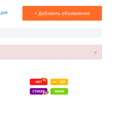
ция
+
Добавить объявление
×
HOT
VIP
СТИКЕР
WWW