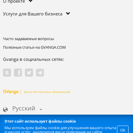
О проекте
Услуги для Вашего бизнеса
Часто задаваемые вопросы
Полезные статьи на GVANGA.COM
Gvanga в социальных сетях:
Доска бесплатных объявлений
Русский
Этот сайт использует файлы cookie
Мы используем файлы cookie для улучшения вашего опыта
Ok
и наших услуг, анализируя ваше поведение на сайте.
Запрещается любое автоматизированное извлечение информации