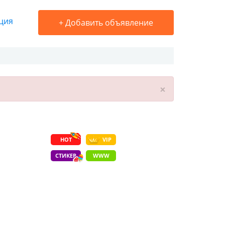
ция
+
Добавить объявление
×
HOT
VIP
СТИКЕР
WWW