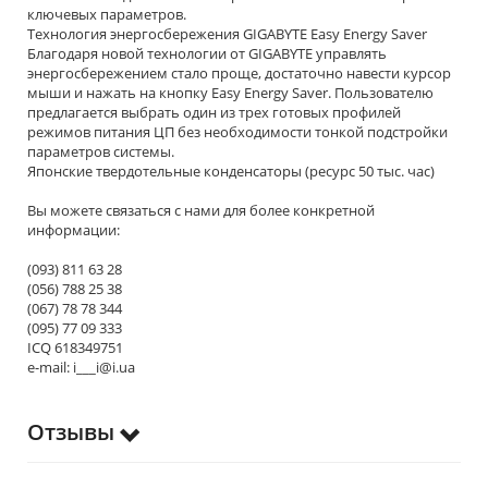
ключевых параметров.
Технология энергосбережения GIGABYTE Easy Energy Saver
Благодаря новой технологии от GIGABYTE управлять
энергосбережением стало проще, достаточно навести курсор
мыши и нажать на кнопку Easy Energy Saver. Пользователю
предлагается выбрать один из трех готовых профилей
режимов питания ЦП без необходимости тонкой подстройки
параметров системы.
Японские твердотельные конденсаторы (ресурс 50 тыс. час)
Вы можете связаться с нами для более конкретной
информации:
(093) 811 63 28
(056) 788 25 38
(067) 78 78 344
(095) 77 09 333
ICQ 618349751
e-mail: i___i@i.ua
Отзывы