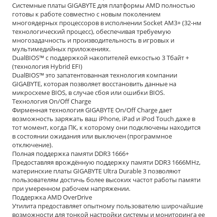
Системные платы GIGABYTE для платформы AMD полностью
готовы к работе совместно с новым поколением
многоядерных процессоров в исполнении Socket AM3+ (32-нм
технологический процесс), обеспечивая требуемую
многозадачность и производительность в игровых и
мультимедийных приложениях.
DualBIOS™ с поддержкой накопителей емкостью 3 Тбайт +
(технология Hybrid EFI)
DualBIOS™ это запатентованная технология компании
GIGABYTE, которая позволяет восстановить данные на
микросхеме BIOS, в случае сбоя или ошибки BIOS.
Технология On/Off Charge
Фирменная технология GIGABYTE On/Off Charge дает
возможность заряжать ваш iPhone, iPad и iPod Touch даже в
тот момент, когда ПК, к которому они подключены находится
в состоянии ожидания или выключен (программное
отключение).
Полная поддержка памяти DDR3 1666+
Предоставляя врождённую поддержку памяти DDR3 1666MHz,
материнские платы GIGABYTE Ultra Durable 3 позволяют
пользователям достичь более высоких частот работы памяти
при умеренном рабочем напряжении.
Поддержка AMD OverDrive
Утилита предоставляет опытному пользователю широчайшие
возможности для тонкой настройки системы и мониторинга ее