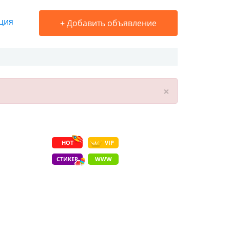
ция
+
Добавить объявление
×
HOT
VIP
СТИКЕР
WWW