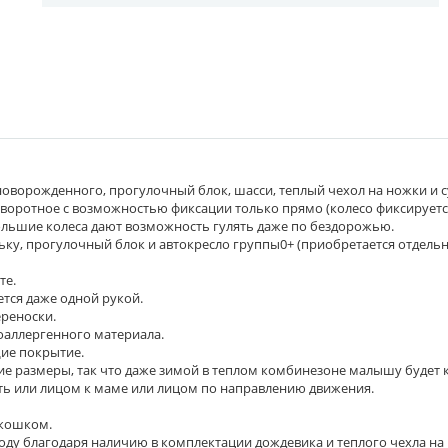
новорожденного, прогулочный блок, шасси, теплый чехол на ножки и с
 поворотное с возможностью фиксации только прямо (колесо фиксирует
ольшие колеса дают возможность гулять даже по бездорожью.
ку, прогулочный блок и автокресло группы0+ (приобретается отдельно):
те.
ется даже одной рукой.
ереноски.
поаллергенного материала.
щие покрытие.
ие размеры, так что даже зимой в теплом комбинезоне малышу будет 
ть или лицом к маме или лицом по направлению движения.
окошком.
году благодаря наличию в комплектации дождевика и теплого чехла на