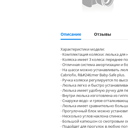
Описание
Отзывы
Характеристики модели:
· Комплектация коляски: люлька для 
· Коляска имеет 3 колеса: переднее
· Отличная система амортизации и б
· На шасси можно устанавливать люль
Cabriofix, R&#246;mer Baby-Safe plus.
· Ручка коляски регулируется по высо
· Люлька легко и быстро устанавлива
· Люлька имеет удобную ручку для п
· Внутри люлька изготовлена из гип
· Снаружи водо- и грязе-отталкиваю
· Люлька имеет сравнительно больш
· Прогулочный блок можно установи
· Несколько углов наклона спинки.
· Большой капюшон со смотровым 
· Подойдет для прогулок в любую по