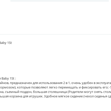
Baby 1St
Baby 1St :
нов, предназначен для использования 2 в 1, очень удобен в эксплуата
с тормозом), которые позволяют легко перемещать и фиксировать его; 
на, съемный поддон, большая столешница (Родители могут снять столик
льшая корзина для игрушек. Удобное мягкое сидение (чехол сиденья с