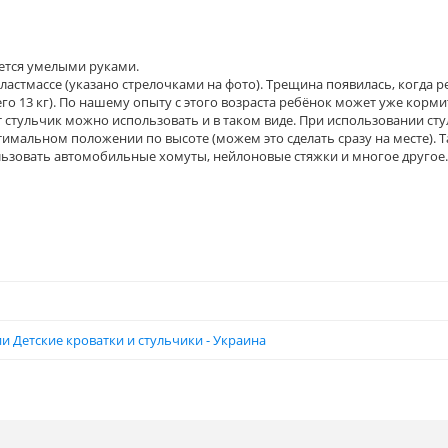
ется умелыми руками.
ластмассе (указано стрелочками на фото). Трещина появилась, когда ре
 его 13 кг). По нашему опыту с этого возраста ребёнок может уже корм
тот стульчик можно использовать и в таком виде. При использовании сту
имальном положении по высоте (можем это сделать сразу на месте). 
льзовать автомобильные хомуты, нейлоновые стяжки и многое другое.
и Детские кроватки и стульчики - Украина