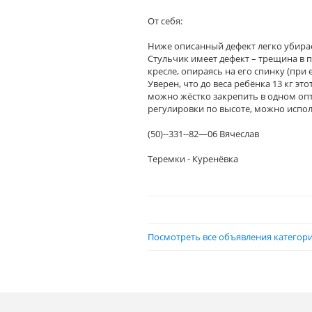
От себя:
Ниже описанный дефект легко убира
Стульчик имеет дефект – трещина в п
кресле, опираясь на его спинку (при
Уверен, что до веса ребёнка 13 кг э
можно жёстко закрепить в одном опт
регулировки по высоте, можно испо
(50)--331--82—06 Вячеслав
Теремки - Куренёвка
Посмотреть все объявления категори