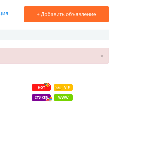
ция
+
Добавить объявление
×
HOT
VIP
СТИКЕР
WWW