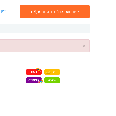
ция
+
Добавить объявление
×
а
HOT
VIP
СТИКЕР
WWW