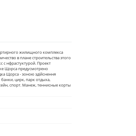
вартирного жилищного комплекса
чество в плане строительства этого
с с нфрастуктурой. Проект
дке Щорса предусмотрено
дка Щорса - зоною здійснення
банки, цирк, парк отдыха,
сейн, спорт. Манеж, теннисные корты