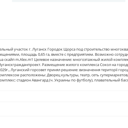
ельный участок г. Луганск Городок Щорса под строительство многок
ениями, площадь 0,65 га, вместе с предприятием. Возможно сотрудни
g.ua скайп m.Alex.m1 Целевое назначение: многоэтажный жилой комплек
 Луганскгражданпроект. Размещение жилого комплекса Сокол на горо
029г., Луганский горсовет принял решение: визначення території горо
комплексом расположены: Дворец культуры, театр, сеть супермаркетов, 
плекс: стадион Авангард (ч. Украины по футболу), плавательный бас