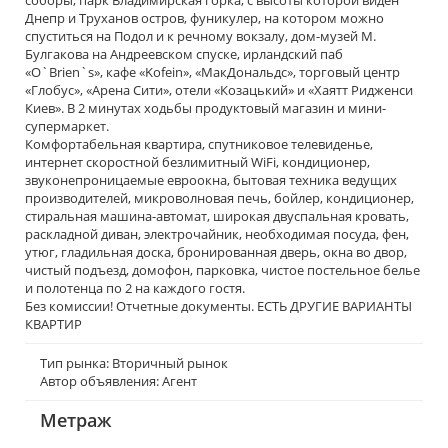
соборы, парк Владимирская горка, с высоты которой виден
Днепр и Труханов остров, фуникулер, на котором можно
спуститься на Подол и к речному вокзалу, дом-музей М.
Булгакова на Андреевском спуске, ирландский паб
«O`Brien`s», кафе «Kofein», «МакДональдс», торговый центр
«Глобус», «Арена Сити», отели «Козацький» и «Хаятт Ридженси
Киев». В 2 минутах ходьбы продуктовый магазин и мини-
супермаркет.
Комфортабельная квартира, спутниковое телевиденье,
интернет скоростной безлимитный WiFi, кондиционер,
звуконепроницаемые евроокна, бытовая техника ведущих
производителей, микроволновая печь, бойлер, кондиционер,
стиральная машина-автомат, широкая двуспальная кровать,
раскладной диван, электрочайник, необходимая посуда, фен,
утюг, гладильная доска, бронированная дверь, окна во двор,
чистый подъезд, домофон, парковка, чистое постельное белье
и полотенца по 2 на каждого гостя.
Без комиссии! Отчетные документы. ЕСТЬ ДРУГИЕ ВАРИАНТЫ
КВАРТИР
Тип рынка: Вторичный рынок
Автор объявления: Агент
Метраж