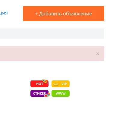
ция
+
Добавить объявление
×
HOT
VIP
СТИКЕР
WWW