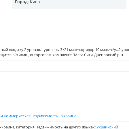
Город:
Киев
ый вход,с/у.2 уровня.1 уровень-3*21 м.кв+коридор 10 м.кв.+с/у..,2 ур
ходится в Жилищно торговом комплексе "Мега Сити"Днепровсий р-н
ии Коммерческая недвижимость - Украина
Украина, категория Недвижимость на других языках:
Украинский