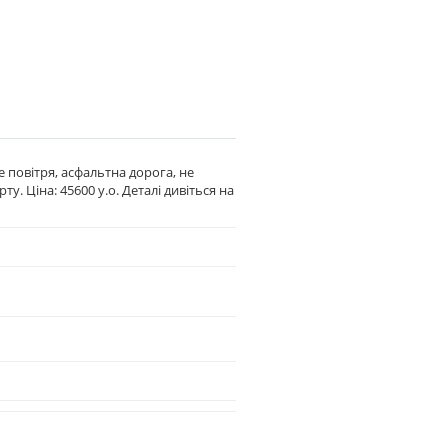
е повітря, асфальтна дорога, не
. Ціна: 45600 у.о. Деталі дивіться на