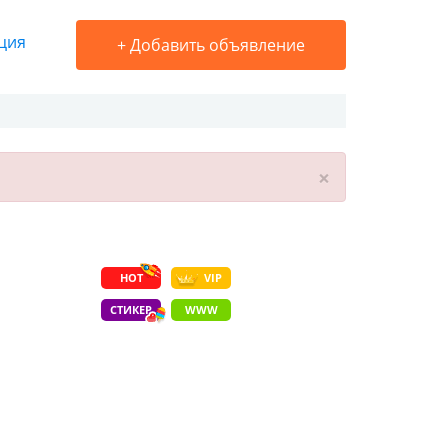
ция
+
Добавить объявление
×
HOT
VIP
СТИКЕР
WWW