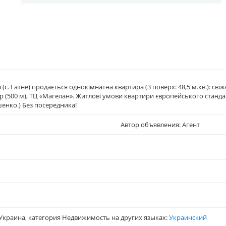
с. Гатне) продається однокімнатна квартира (3 поверх: 48,5 м.кв.): свіж
 (500 м), ТЦ «Магелан». Житлові умови квартири європейського стандарту
енко.) Без посередника!
Автор объявления: Агент
Украина, категория Недвижимость на других языках:
Украинский