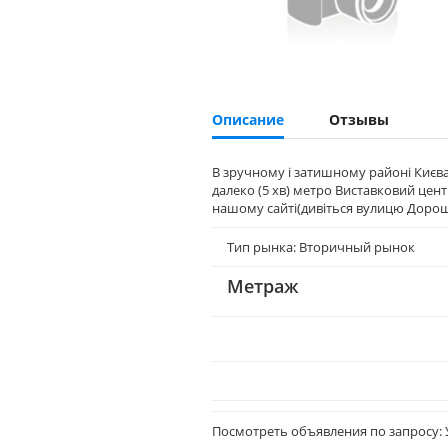
Описание
Отзывы
В зручному і затишному районі Києва (
далеко (5 хв) метро Виставковий центр
нашому сайті(дивіться вулицю Дорош
Тип рынка: Вторичный рынок
Метраж
Посмотреть объявления по запросу: 