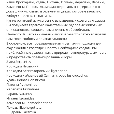
наши Крокодилы, Удавы, Питоны, Игуаны, Черепахи, Вараны,
Хамелеоны, Полозы, Агама адаптированы к содержанию в
домашних условиях, в отличии от диких, которые зачастую
гибнут ! - ВАЖНО ПОМНИТЬ.
Купив рептилий искусственно выращенных с детства людьми,
Вы получаете гарантию качественных, здоровых животных,
они становятся социальными, очень любвеобильны.
Немного Вашего внимания и ласки и они стократно возвратят
Вам свою любовь и признательность!
В основном, все продаваемые нами рептилии подходят для
содержания в квартире. Просто, необходимо создать им
приближённые условия как в природе, температур, влажность
и предоставить сбалансированный корм.
Змеи Serpentes
Крокодил Нильский
Крокодил Аллигаторовый Alligatoridae
Крокодил каймановый Caiman crocodilus crocodilus
Удавы Boinae Constrictor
Питоны Pythoninae
Черепахи Testudines
Вараны Varanus
Игуаны Iguanidae
Хамелеоны Chamaeleontidae
Полозы Elaphe guttata
Ящерецы Lacertilia