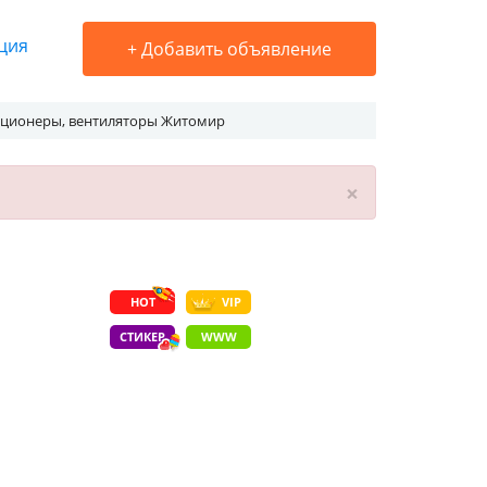
ция
+
Добавить объявление
ционеры, вентиляторы Житомир
×
HOT
VIP
СТИКЕР
WWW