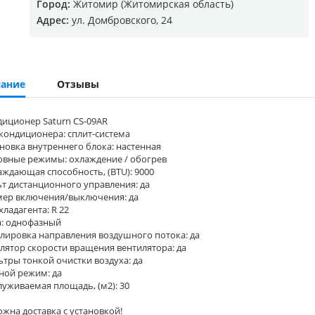
Город:
Житомир (Житомирская область)
Адрес:
ул. Домбровского, 24
ание
Отзывы
диционер Saturn CS-09AR
 кондиционера: сплит-система
ановка внутреннего блока: настенная
овные режимы: охлаждение / обогрев
аждающая способность, (BTU): 9000
ьт дистанционного управления: да
мер включения/выключения: да
 хладагента: R 22
а: однофазный
улировка направления воздушного потока: да
улятор скорости вращения вентилятора: да
ьтры тонкой очистки воздуха: да
ной режим: да
луживаемая площадь, (м2): 30
жна доставка с установкой!