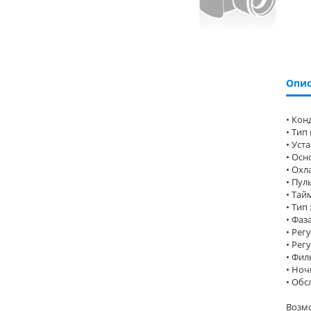
Опис
• Кон
• Тип
• Уст
• Осн
• Охл
• Пул
• Тай
• Тип
• Фаз
• Рег
• Рег
• Фил
• Ноч
• Обс
Возмо