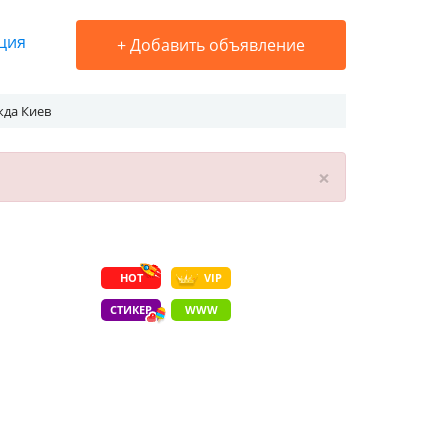
ция
+
Добавить объявление
да Киев
×
HOT
VIP
СТИКЕР
WWW