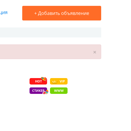
ция
+
Добавить объявление
×
HOT
VIP
СТИКЕР
WWW