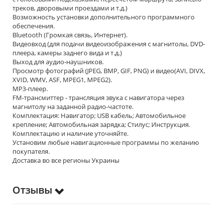
треков, дворовыми проездами и т.д.)
Возможность установки дополнительного программного
обеспечения.
Bluetooth (Громкая связь, Интернет).
Видеовход (для подачи видеоизображения с магнитолы, DVD-
плеера, камеры заднего вида и т.д.)
Выход для аудио-наушников.
Просмотр фотографий (JPEG, BMP, GIF, PNG) и видео(AVI, DIVX,
XVID, WMV, ASF, MPEG1, MPEG2).
MP3-плеер.
FM-трансмиттер - трансляция звука с навигатора через
магнитолу на заданной радио-частоте.
Комплектация: Навигатор; USB кабель; Автомобильное
крепление; Автомобильная зарядка; Стилус; Инструкция.
Комплектацию и наличие уточняйте.
Установим любые навигационные программы по желанию
покупателя.
Доставка во все регионы Украины
Отзывы