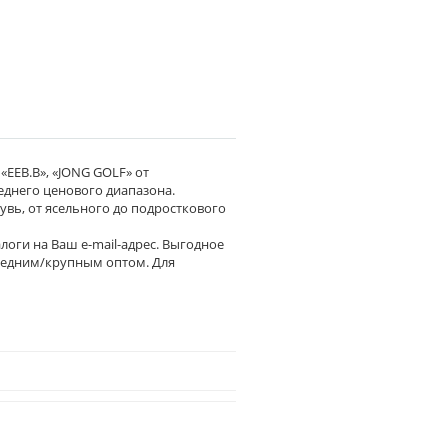
«EEB.B», «JONG GOLF» от
еднего ценового диапазона.
увь, от ясельного до подросткового
логи на Ваш e-mail-адрес. Выгодное
средним/крупным оптом. Для