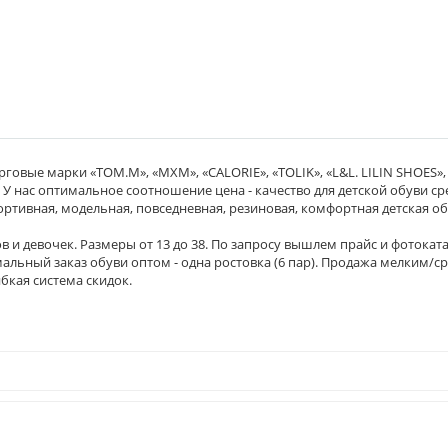
говые марки «ТОМ.М», «MХM», «CALORIE», «TOLIK», «L&L. LILIN SHOES», 
 У нас оптимальное соотношение цена - качество для детской обуви ср
ртивная, модельная, повседневная, резиновая, комфортная детская об
 и девочек. Размеры от 13 до 38. По запросу вышлем прайс и фотоката
льный заказ обуви оптом - одна ростовка (6 пар). Продажа мелким/
бкая система скидок.