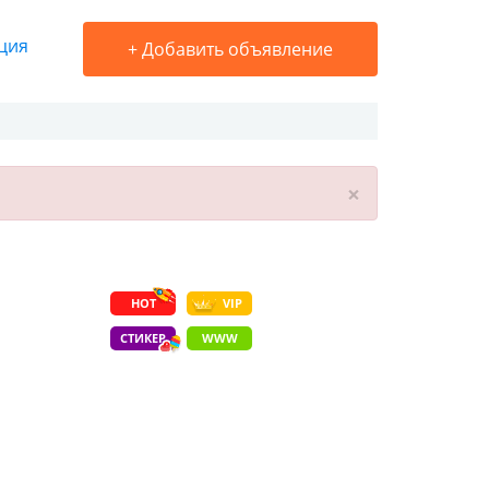
ция
+
Добавить объявление
×
HOT
VIP
СТИКЕР
WWW