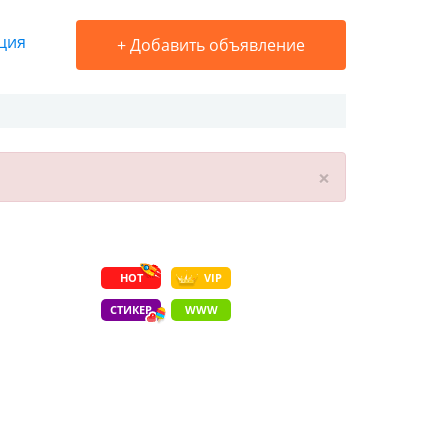
ция
+
Добавить объявление
×
HOT
VIP
СТИКЕР
WWW