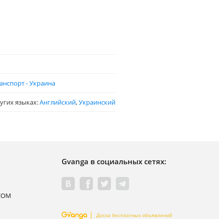
анспорт - Украина
ругих языках:
Английский
,
Украинский
Gvanga в социальных сетях:
.COM
Доска бесплатных объявлений