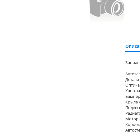
Описа
Запчаст
Автозап
Детали 
Оптика 
Капоты 
Бампера
Крыла н
Подвеск
Радиато
Моторы
Коробк
Автосте