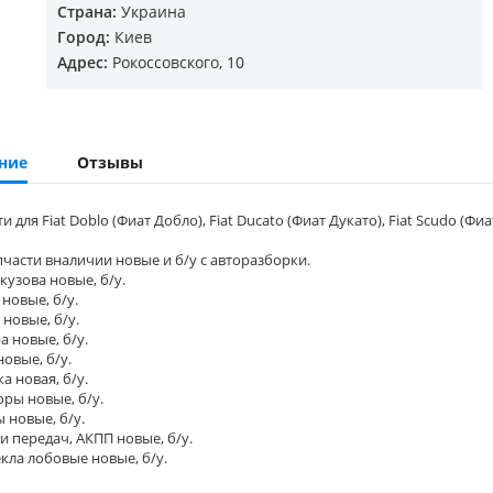
Страна:
Украина
Город:
Киев
Адрес:
Рокоссовского, 10
ние
Отзывы
и для Fiat Doblo (Фиат Добло), Fiat Ducato (Фиат Дукато), Fiat Scudo (Фиа
части вналичии новые и б/у с авторазборки.
кузова новые, б/у.
новые, б/у.
новые, б/у.
 новые, б/у.
овые, б/у.
а новая, б/у.
ры новые, б/у.
 новые, б/у.
и передач, АКПП новые, б/у.
кла лобовые новые, б/у.