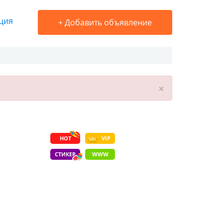
ция
+
Добавить объявление
×
HOT
VIP
СТИКЕР
WWW