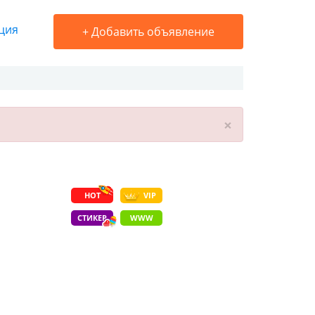
ция
+
Добавить объявление
×
HOT
VIP
СТИКЕР
WWW