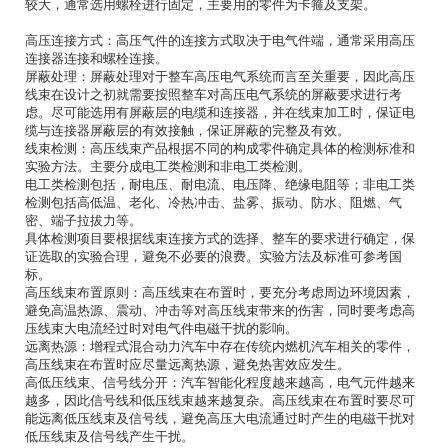
较大，通常选用螺栓进行固定，主要用的零件为卡箍及支架。
高压连接方式：高压气件的连接方式取决于电气件端，通常采用高压
连接器连接和螺栓连接。
屏蔽处理：屏蔽处理对于整车高压电气系统而言至关重要，因此高压
线束在设计之初就需要按照整车对高压电气系统的屏蔽要求进行考
虑。尽可能选用有屏蔽层的电缆和连接器，并在线束加工时，保证电
缆与连接器屏蔽层的有效接触，保证屏蔽的完整及有效。
线束检测：高压线束产品根据不同的构成零件确定具体的检测标准和
实验方法。主要分成电工类检测和非电工类检测。
电工类检测包括，耐电压、耐电流、电压降、绝缘电阻等；非电工类
检测包括高低温、老化、冷热冲击、盐雾、振动、防水、阻燃、气
密、端子拉拔力等。
具体检测项目要根据线束连接方式的选择、整车的要求进行确定，保
证选取的实验合理，避免不必要的浪费。实验方法及标准可参考国
标。
高压线束布置原则：高压线束在布置时，要充分考虑周边环境因素，
避免高温热源、震动、冲击等对高压线束带来的伤害，同时要考虑高
压线束大电流经过时对电气件电磁干扰的影响。
远离热源：增程式混合动力汽车中存在传统内燃机汽车相关的零件，
高压线束在布置时应尽量远离热源，避免热害效应发生。
高低压线束、信号线分开：汽车智能化程度越来越高，电气元件越来
越多，因此信号线和低压线束越来越复杂。高压线束在布置时要尽可
能远离低压线束及信号线，避免高压大电流通过时产生的电磁干扰对
低压线束及信号线产生干扰。