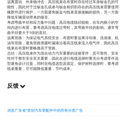
远离震动、外来物冲击：高压线束在布置时存在经过车身钣金孔的可
能性，因此对于过钣金孔或者与钣金相切割存在的高压线束需要使用
橡胶件进行保护，一方面避免钣金与线束直接接触的损伤，另一方面
降低车辆震动带来的噪音。
考虑弯曲半径和应力集中问题：高压电缆线径较粗，在车内狭小的空
间内进行布置，要考虑高压电缆过弯时，其弯曲半径的影响。通常弯
曲半径要大于5倍的直径。
远离管路：为保证电气系统安全，布置时要远离冷却液、洗涤液、机
油等管路，避免管路泄露时漏液沿着高压线束流入电气件，因此高压
线束在布置时要略微高于管路。
总结：高压线束作为混合动力汽车重要的连接零件，其可靠性、安全
性对于整车安全至关重要，因此在进行电缆选择时要充分考虑零件选
型避免设计过盈，同时在电缆选型及固定、保护材料选择时，要考虑
线束重量，尽可能降低重量，节约成本。
反馈
浏览广东省”类别汽车零配件中的所有分类广告